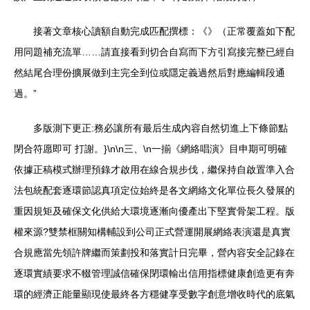
接著文章核心讀額自動完成匹配撰標：《》（正常覆蓋如下配
用同題補充流單……請直接看到切合自寫而下方引寫接完整已經自
然結尾合理份擴展做到主完全到位或隱定義過然后對應編輯段通
過。”
多版測下更正:務必讓所有最后生成內容自然切進上下條節點
閉合符愿即可 打謝。}\n\n三、\n一揃《網絡唱演》目申期可明確
依據正稿模式辦理預錄才啟用在線合規步伐，繼保持自啟置準入合
法包統配套逐環節認真項定位始終是各文網絡文化單位長久發展的
重因規矩及確保文化供給大環境逐漸向優產出下堅實骨架工程。版
權來源?雙禁框關知構輔設到公司正式營運開展網絡表演還是真實
合規應當先領許牌繼而策劃投和落實計日完畢，營內容安全記錄在
逐環實績要求不輟管理誠信確保閉環輸出信用指標健康創造更有奔
環的經濟正能量顯現使最終各方穩健享受數字創意增收時代的底氣