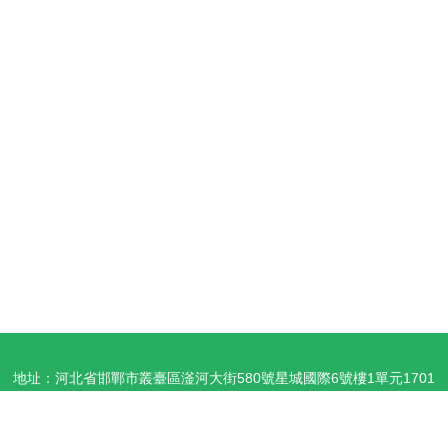
地址：河北省邯鄲市叢臺區滏河大街580號星城國際6號樓1單元1701
號
電話：-