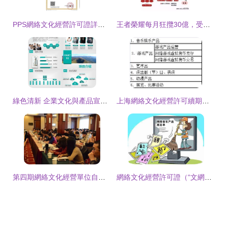
PPS網絡文化經營許可證詳解 必須了解的核心要點
王者榮耀每月狂攬30億，受益概念股深度解析
綠色清新 企業文化與產品宣傳PPT模板免費下載指南（編號26624170）
上海網絡文化經營許可續期辦理指南 步驟、材料與注意事項
第四期網絡文化經營單位自審人員培訓班在京舉辦——助力提升企業合規管理水平
網絡文化經營許可證（“文網文”的那些事兒）